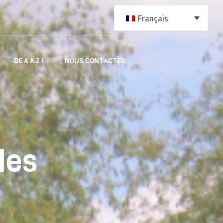
Français
DE A À Z !
NOUS CONTACTER
les