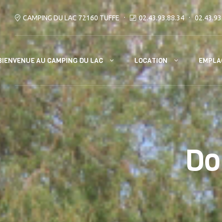
CAMPING DU LAC 72160 TUFFE
02.43.93.88.34
02.43.93
BIENVENUE AU CAMPING DU LAC
LOCATION
EMPLA
Do