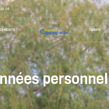
.43.54
CEMENTS
TARIFS
nnées personnel