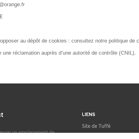
e@orange.fr
E
oser au dépôt de cookies : consultez notre politique de con
e une réclamation auprès d’une autorité de contrôle (CNIL).
ct
LIENS
Site de Tuffé
server un emplacement de